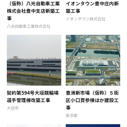
（仮称）八光自動車工業
イオンタウン豊中庄内新
株式会社豊中支店新築工
築工事
事
イオンタウン株式会社
八光自動車工業株式会社
契約第594号大垣競輪場
豊洲新市場（仮称）５街
選手管理棟改築工事
区小口買参棟ほか建設工
事
大垣市
東京都