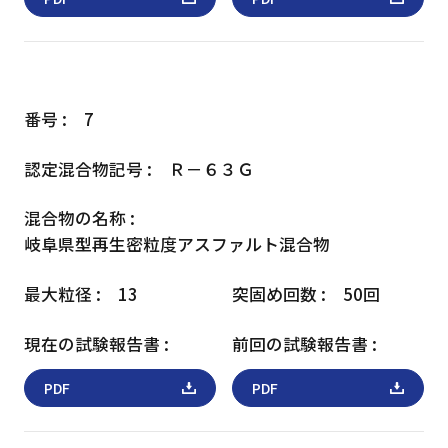
7
Ｒ－６３Ｇ
岐阜県型
再生密粒度アスファルト混合物
13
50回
PDF
PDF